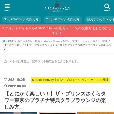
menu
search
30万ANAマイルの貯め方
20万JALマイルの貯め方
超おすすめクレカ
ポイントサイトからANAマイルへの最高レートでの交換方法まとめはこ
ちら！
HOME
ホテル滞在記・情報
Marriott Bonvoy滞在記・プロモーション・ポイント関連
【とにかく楽しい！】ザ・プリンスさくらタワー東京のプラチナ特典クラブラウンジの楽しみ
方。
当サイトでは運営上、記事内に各種広告を含んでおります。
2021.10.25
Marriott Bonvoy滞在記・プロモーション・ポイント関連
2022.08.08
【とにかく楽しい！】ザ・プリンスさくらタ
ワー東京のプラチナ特典クラブラウンジの楽
しみ方。