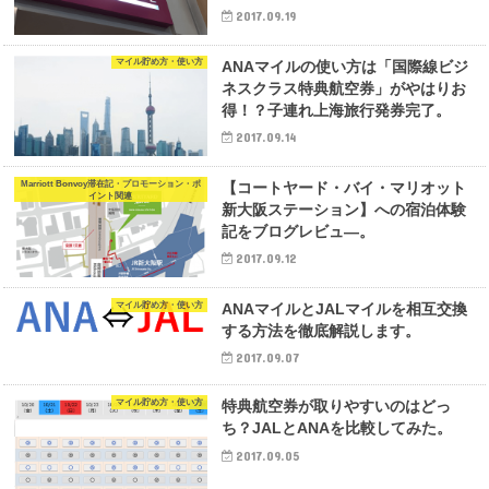
2017.09.19
マイル貯め方・使い方
ANAマイルの使い方は「国際線ビジ
ネスクラス特典航空券」がやはりお
得！？子連れ上海旅行発券完了。
2017.09.14
Marriott Bonvoy滞在記・プロモーション・ポ
【コートヤード・バイ・マリオット
イント関連
新大阪ステーション】への宿泊体験
記をブログレビュ―。
2017.09.12
マイル貯め方・使い方
ANAマイルとJALマイルを相互交換
する方法を徹底解説します。
2017.09.07
マイル貯め方・使い方
特典航空券が取りやすいのはどっ
ち？JALとANAを比較してみた。
2017.09.05