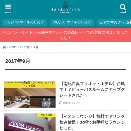
menu
search
30万ANAマイルの貯め方
20万JALマイルの貯め方
超おすすめクレカ
ポイントサイトからANAマイルへの最高レートでの交換方法まとめはこ
ちら！
HOME
2017年
9月
2017年9月
Marriott Bonvoy滞在記・プロモーション・ポ
【南紀白浜マリオットホテル】台風
イント関連
で！？ビューバスルームにアップグ
レードされた！
2017.09.22
クレカ情報
【イオンラウンジ】無料でドリンク
飲み放題！お得でお手軽なラウンジ
だった。