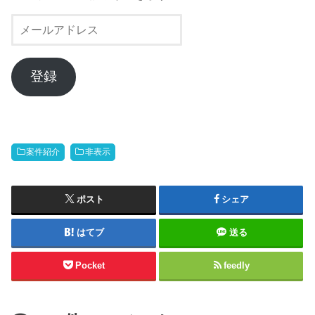
メ
ー
ル
ア
登録
ド
レ
ス
案件紹介
非表示
ポスト
シェア
はてブ
送る
Pocket
feedly