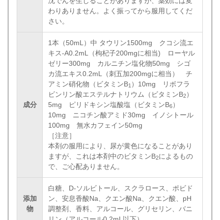
沈でんを生じることがありますが、薬効には変
わりありません。よく振ってから服用してくだ
さい。
1本（50mL）中 タウリン1500mg クコシ流エ
キス-A0.2mL（枸杞子200mgに相当) ローヤル
ゼリー300mg カルニチン塩化物50mg シゴ
カ流エキス0.2mL（刺五加200mgに相当） チ
アミン硝化物（ビタミンB
）10mg リボフラ
1
ビンリン酸エステルナトリウム（ビタミンB
）
2
成分
5mg ピリドキシン塩酸塩（ビタミンB
）
6
10mg ニコチン酸アミド30mg イノシトール
100mg 無水カフェイン50mg
［注意］
本剤の服用により、尿が黄色になることがあり
ますが、これは本剤中のビタミンB
によるもの
2
で、ご心配ありません。
白糖、D-ソルビトール、スクラロース、ポビド
添加
ン、安息香酸Na、クエン酸Na、クエン酸、pH
物
調整剤、香料、アルコール、グリセリン、バニ
リン（アルコール0.2mL以下）