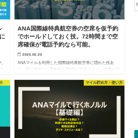
ル
ANA国際線特典航空券の空席を仮予約
に
でホールドしておく技。72時間まで空
席確保が電話予約なら可能。
2020.02.20
中。
ANAマイルを利用した国際線特典航空券に隠れた技あ
ブリ
り。電話予約なら手数料2,200円が発生するが、空席を72
パシ
時間まで確保できるホールドが可能。 特典航空券は、通
介
マイル貯め方・使い方
常の有償航空券と異なり、座席配分（特典航空券の枠）
が少ないの…