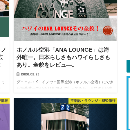
コノ
ホノルル空港「ANA LOUNGE」は海
広
外唯一。日本らしさもハワイらしさも
！
あり。全貌をレビュ―。
2020.02.28
ノミ
ダニエル・K・イノウエ国際空港（ホノルル空港）にでき
い
た海外唯一のANA LOUNGEに行ってみた。おにぎりや生
っ
姜焼きなど日本食もありながら、ハワイの雰囲気あり。
得情報
搭乗記・ラウンジ・SFC修行
用し
A380も目の前にあり、かなりいいラウンジだった。 ホノ
ルル…