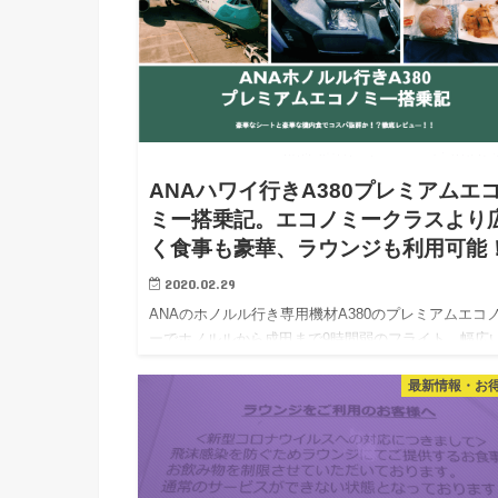
ANAハワイ行きA380プレミアムエ
ミー搭乗記。エコノミークラスより
く食事も豪華、ラウンジも利用可能
2020.02.29
ANAのホノルル行き専用機材A380のプレミアムエコ
ーでホノルルから成田まで9時間弱のフライト。幅広
席、大型モニター、豪華な食事で超快適なフライトだ
最新情報・お
たので詳しくレビュ―。 ANAが成田＝ホノルルで利
ている機材…