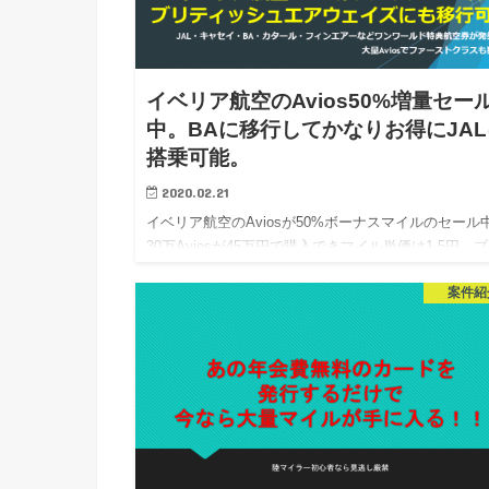
イベリア航空のAvios50%増量セー
中。BAに移行してかなりお得にJAL
搭乗可能。
2020.02.21
イベリア航空のAviosが50%ボーナスマイルのセール
30万Aviosが45万円で購入できマイル単価は1.5円。
ティッシュエアウェイズに移行して、JAL・キャセイ
案件紹
フィックにも搭乗できる。 大量のマイルを購入し…