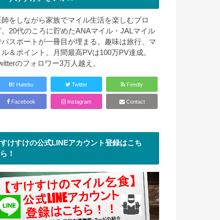
医師をしながら家族でマイル生活を楽しむブロ
グ。20代のころに貯めたANAマイル・JALマイル
でパスポートが一冊目が埋まる。趣味は旅行、マ
イル＆ポイント。月間最高PVは100万PV達成。
witterのフォロワー3万人越え。
B!
Hatebu
Twitter
Feedly
Facebook
Instagram
Contact
すけすけの公式LINEアカウント登録はこち
ら！