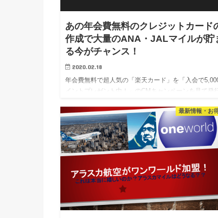
あの年会費無料のクレジットカード
作成で大量のANA・JALマイルが貯
る今がチャンス！
2020.02.18
年会費無料で超人気の「楽天カード」を「入会で5,00
イントプレゼント中！」のCMキャンペーンを見て発
ていませんか？実はポイントサイト経由で発行すると
最新情報・お
18,000円相当以上もらえるという話。 発行部数も伸
くりの…