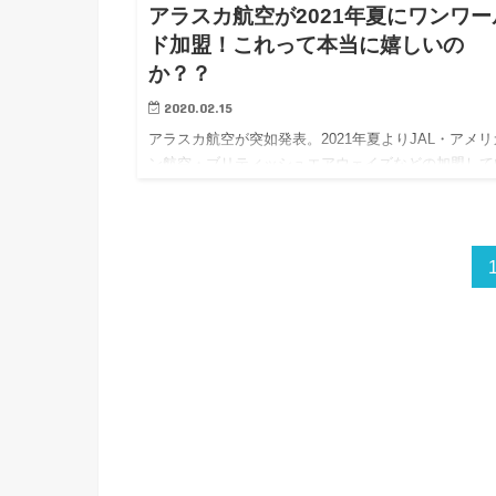
アラスカ航空が2021年夏にワンワー
ド加盟！これって本当に嬉しいの
か？？
2020.02.15
アラスカ航空が突如発表。2021年夏よりJAL・アメリ
ン航空・ブリティッシュエアウェイズなどの加盟して
るワンワールドに加入。上級陸マイラーに人気のアラ
カ航空マイレージは維持されるのか？？？ JALが加盟
ているワン…