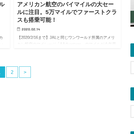
ル
アメリカン航空のバイマイルの大セー
ルに注目。5万マイルでファーストクラ
スも搭乗可能！
2020.02.14
カ
【2020/2/16まで】JALと同じワンワールド所属のアメリ
い
カン航空のマイレージ「AAdvantage」のマイルが今年最
ス
大のセール中。エティハド航空、カタール航空のファー
し
ストクラス5万マイル・ビジネスクラス4万マイルで…
1
2
>