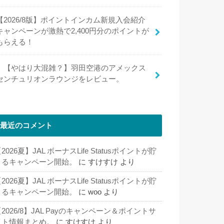
【2026/8版】ポイントインカム新規入会紹介
キャンペーンが激熱で2,400円分のポイントが
もらえる！
【やはり大混雑？】羽田空港のアメックス
センチュリオンラウンジをレビュー。
最近のコメント
2026夏】JAL ボーナスLife Statusポイントが貯
まるキャンペーン開始。
に
すけすけ
より
2026夏】JAL ボーナスLife Statusポイントが貯
まるキャンペーン開始。
に
woo
より
2026/8】JAL Payのキャンペーン＆ポイントサ
イト情報まとめ。
に
すけすけ
より