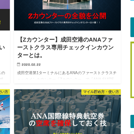
【Zカウンター】成田空港のANAファ
い
ーストクラス専用チェックインカウン
ターとは。
2020.02.22
スの
成田空港第1ターミナルにあるANAのファーストクラスチ
感
ェックインカウンター「Zカウンター」で「ANA SUITE
の読
CHECK-IN」を体験！！豪華な旅のスタートに相応しい場
使い方
マイル貯め方・使い方
も
所。 ファーストクラスの旅はチェックインの瞬間か…