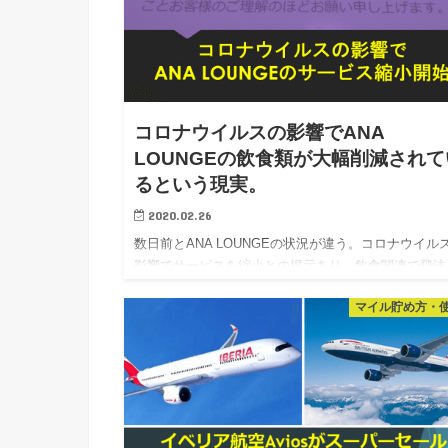
コロナウイルスの影響でANA
LOUNGEの飲食類が大幅削減されて
るという現実。
2020.02.26
数日前とANA LOUNGEの状況が違う。コロナウイル
影響でサービスを縮小との掲示あり。飲食関連で飛沫
染対策とのこと。 コロナウイルスの影響で、ブログ
マイル貯め方・
者の方々やTwitter界隈の旅行好きの方々は、旅行その
の…