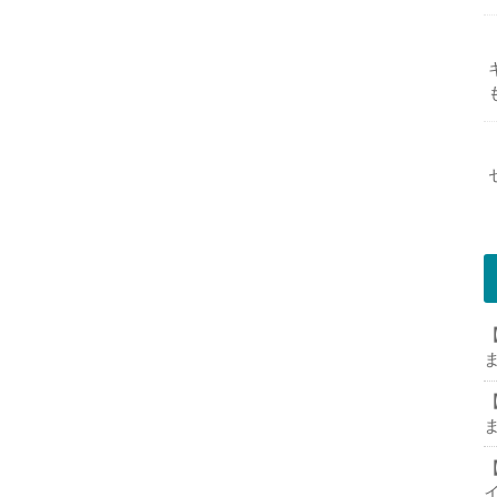
【
【
【