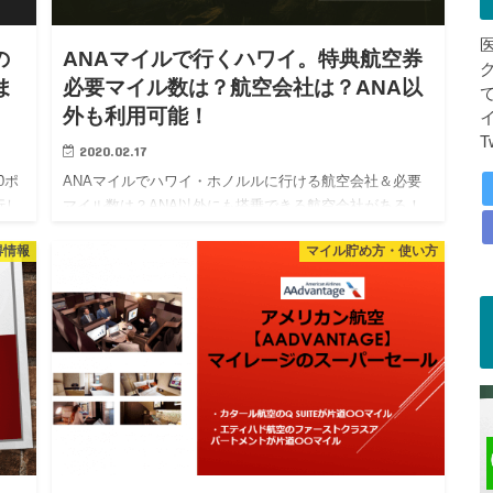
の
ANAマイルで行くハワイ。特典航空券
ま
必要マイル数は？航空会社は？ANA以
外も利用可能！
T
2020.02.17
0ポ
ANAマイルでハワイ・ホノルルに行ける航空会社＆必要
行し
マイル数は？ANA以外にも搭乗できる航空会社がある！
初心者～中級者向けに詳しく解説！ みなさん、ANAマイ
得情報
マイル貯め方・使い方
びま
ルは貯まっていますかね？ ビジネスクラスに搭乗してみ
たい ファ…