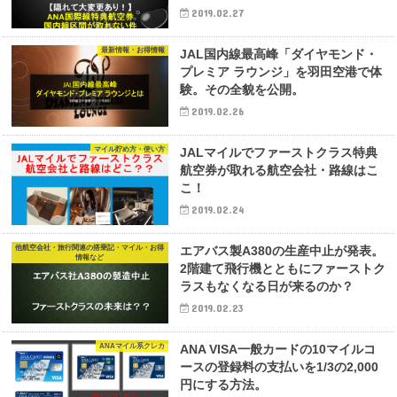
2019.02.27
最新情報・お得情報
JAL国内線最高峰「ダイヤモンド・
プレミア ラウンジ」を羽田空港で体
験。その全貌を公開。
2019.02.26
マイル貯め方・使い方
JALマイルでファーストクラス特典
航空券が取れる航空会社・路線はこ
こ！
2019.02.24
他航空会社・旅行関連の搭乗記・マイル・お得
エアバス製A380の生産中止が発表。
情報など
2階建て飛行機とともにファーストク
ラスもなくなる日が来るのか？
2019.02.23
ANAマイル系クレカ
ANA VISA一般カードの10マイルコ
ースの登録料の支払いを1/3の2,000
円にする方法。