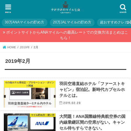
menu
search
30万ANAマイルの貯め方
20万JALマイルの貯め方
超おすすめクレカ
ポイントサイトからANAマイルへの最高レートでの交換方法まとめはこ
ちら！
HOME
2019年
2月
2019年2月
その他ホテル滞在記・プロモーション・ポイン
羽田空港直結ホテル「ファーストキ
ト関連
ャビン」宿泊記。新時代カプセルホ
テルとは。
2019.02.28
マイル貯め方・使い方
大問題！ANA国際線特典航空券の国
内線乗継区間の空席がない。キャン
セル待ちすらできない。