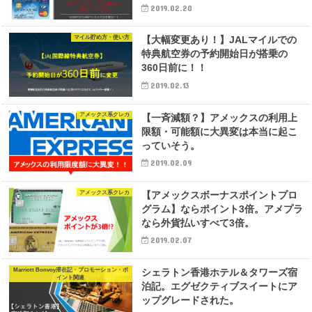
2019.02.20
マイル貯め方・使い方
【大幅変更あり！】JALマイルでの
特典航空券の予約開始日が搭乗の
360日前に！！
2019.02.13
アメックス系クレカ
【一斉減額？】アメックスの利用上
限額・可能額に大異変は本当に起こ
っていそう。
2019.02.09
アメックス系クレカ
【アメックスボーナスポイントプロ
グラム】ならポイント3倍。アメプラ
なら外貨払いすべて3倍。
2019.02.07
Marriott Bonvoy滞在記・プロモーション・ポ
シェラトン香港ホテル＆タワーズ宿
イント関連
泊記。エグゼクティブスイートにア
ップグレードされた。