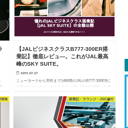
ラ
【JALビジネスクラスB777-300ER搭
乗記】徹底レビュ―。これがJAL最高
峰のSKY SUITE。
2019.07.27
、
ニューヨークから羽田まで14時間のJALのB777-300ERに
お
搭載されているビジネスクラス「JAL SKY SUITE」を満
着し
喫。シート・アメニティー・機内食をレビュー。JALマイ
得情報
搭乗記・ラウンジ・JGC修行
ルのおかげで至福の時間。 搭乗してきまし…