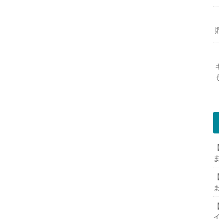
【
【
【