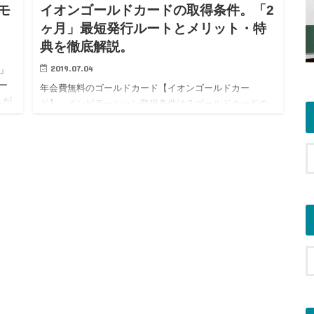
モ
イオンゴールドカードの取得条件。「2
ヶ月」最短発行ルートとメリット・特
典を徹底解説。
2019.07.04
」
ー
年会費無料のゴールドカード【イオンゴールドカー
Lが
ド】。インビテーション取得条件は？ゴールドカードの
ラウ
申し込み方法・特典を明かす。人気クレジットカードの
全貌を紹介。お得な申し込み方法まで完全公開。 イオン
ゴールドカード。 この…