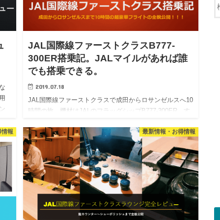
ュ
JAL国際線ファーストクラスB777-
300ER搭乗記。JALマイルがあれば誰
でも搭乗できる。
2019.07.18
な
用
JAL国際線ファーストクラスで成田からロサンゼルスへ10
ン
時間の旅。機材はJALのフラッグシップB777-300ER。す
いた
べてJALマイルのおかげ。搭乗体験を徹底レビュー。 つ
得情報
最新情報・お得情報
いに人生初のJAL国際線ファーストクラスに搭乗し…