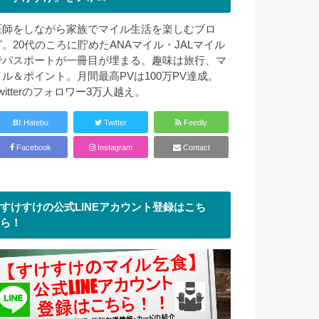
医師をしながら家族でマイル生活を楽しむブロ
グ。20代のころに貯めたANAマイル・JALマイル
でパスポートが一冊目が埋まる。趣味は旅行、マ
イル＆ポイント。月間最高PVは100万PV達成。
witterのフォロワー3万人越え。
B!
Hatebu
Twitter
Feedly
Facebook
Instagram
Contact
すけすけの公式LINEアカウント登録はこち
ら！