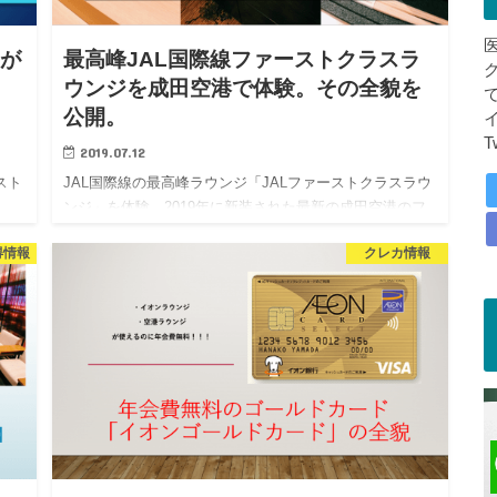
Aが
最高峰JAL国際線ファーストクラスラ
ウンジを成田空港で体験。その全貌を
公開。
T
2019.07.12
スト
JAL国際線の最高峰ラウンジ「JALファーストクラスラウ
ンジ」を体験。2019年に新装された最新の成田空港のフ
ス
ァーストクラスラウンジには、寿司カウンター、ラーメ
得情報
クレカ情報
ンバー、靴磨きなどなど未知なる空港が広がっている。
JAL最…