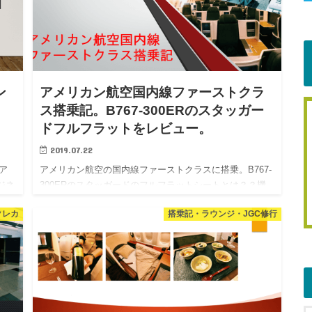
ン
アメリカン航空国内線ファーストクラ
」
ス搭乗記。B767-300ERのスタッガー
ドフルフラットをレビュー。
2019.07.22
ア
アメリカン航空の国内線ファーストクラスに搭乗。B767-
ジネ
300ERのスタッガードのフルフラットシートとは？？機
内食・モニターまで詳細をレビュー。 ちょっと北米方面
クレカ
搭乗記・ラウンジ・JGC修行
から
に旅に行ってきました。日本から北米までの往路は人生
初のJA…