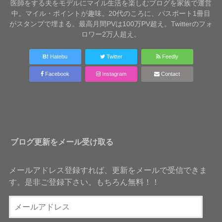
医師をする夫をモデルにマイル生活を楽しむブログを家族で運営
中。マイル・ポイントが趣味。20代のころに、パスポート1冊目
がスタンプで埋まる。最高月間PVは100万PV超え。Twitterのフォ
ロワー2万人超え。
B!
Hatebu
Twitter
Feedly
Facebook
Instagram
Contact
ブログ更新をメール受け取る
メールアドレス登録すれば、更新をメールで受信できま
す。是非ご登録下さい。もちろん無料！！
メ
ー