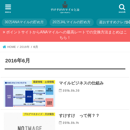
menu
search
30万ANAマイルの貯め方
20万JALマイルの貯め方
超おすすめクレカ
ポイントサイトからANAマイルへの最高レートでの交換方法まとめはこ
ちら！
HOME
2016年
6月
2016年6月
最新情報・お得情報
マイルビジネスの仕組み
2016.06.30
ブログマネタイズ・月次報告
すけすけ って何？？
2016.06.14