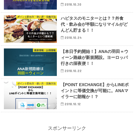
2018.10.30
ポイント貯め方・使い方・交換方法
ハピタスのモニターとは？？外食
代・飲み会が半額になりマイルがど
んどん貯まる！！
2018.10.24
最新情報・お得情報
【本日予約開始！】ANAの羽田＝ウ
ィーン路線が新規開設。ヨーロッパ
行きの深夜便！！
2018.10.22
ポイント貯め方・使い方・交換方法
【POINT EXCHANGE】からLINEポ
イントに等価交換が可能に。ANAマ
イラーに朗報か！？
2018.10.12
スポンサーリンク