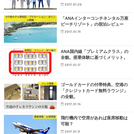
2017.01.20
その他ホテル滞在記・プロモーション・ポイン
「ANAインターコンチネンタル万座
ト関連
ビーチリゾート」の宿泊レビュー
2017.01.19
搭乗記・ラウンジ・SFC修行
ANA国内線「プレミアムクラス」の
全貌。搭乗体験に基づくメリット。
2017.01.17
クレカ情報
ゴールドカードの付帯特典。空港の
「クレジットカード無料ラウンジ」
の全貌。
2017.01.14
最新情報・お得情報
飛行機内で空席があれば座席移動は
可能？
2017.01.11