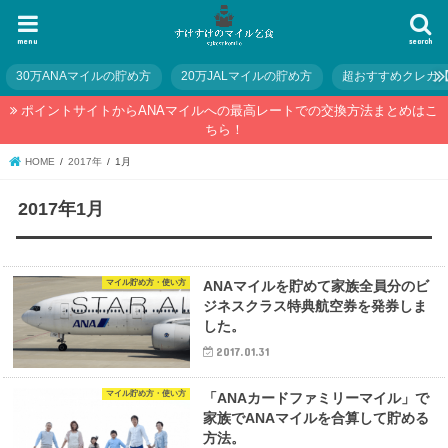
menu
search
30万ANAマイルの貯め方
20万JALマイルの貯め方
超おすすめクレカ
ポイントサイトからANAマイルへの最高レートでの交換方法まとめはこ
ちら！
HOME
2017年
1月
2017年1月
マイル貯め方・使い方
ANAマイルを貯めて家族全員分のビ
ジネスクラス特典航空券を発券しま
した。
2017.01.31
マイル貯め方・使い方
「ANAカードファミリーマイル」で
家族でANAマイルを合算して貯める
方法。