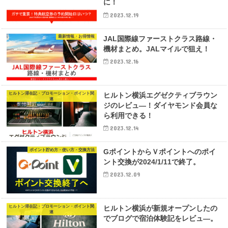
に！
2023.12.19
最新情報・お得情報
JAL国際線ファーストクラス路線・
機材まとめ。JALマイルで狙え！
2023.12.16
ヒルトン滞在記・プロモーション・ポイント関
ヒルトン横浜エグゼクティブラウン
連
ジのレビュ―！ダイヤモンド会員な
ら利用できる！
2023.12.14
ポイント貯め方・使い方・交換方法
GポイントからＶポイントへのポイ
ント交換が2024/1/11で終了。
2023.12.09
ヒルトン滞在記・プロモーション・ポイント関
ヒルトン横浜が新規オープンしたの
連
でブログで宿泊体験記をレビュ―。