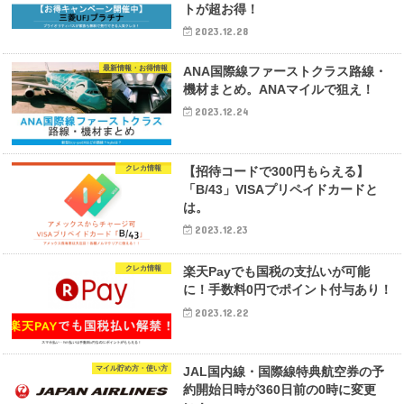
トが超お得！
2023.12.28
最新情報・お得情報
ANA国際線ファーストクラス路線・
機材まとめ。ANAマイルで狙え！
2023.12.24
クレカ情報
【招待コードで300円もらえる】
「B/43」VISAプリペイドカードと
は。
2023.12.23
クレカ情報
楽天Payでも国税の支払いが可能
に！手数料0円でポイント付与あり！
2023.12.22
マイル貯め方・使い方
JAL国内線・国際線特典航空券の予
約開始日時が360日前の0時に変更