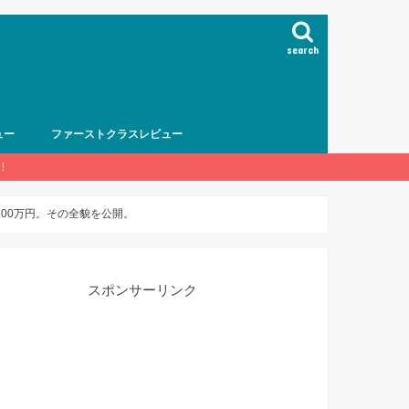
search
ュー
ファーストクラスレビュー
！
00万円。その全貌を公開。
スポンサーリンク