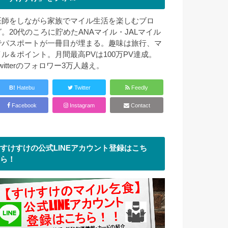
医師をしながら家族でマイル生活を楽しむブロ
グ。20代のころに貯めたANAマイル・JALマイル
でパスポートが一冊目が埋まる。趣味は旅行、マ
イル＆ポイント。月間最高PVは100万PV達成。
witterのフォロワー3万人越え。
B!
Hatebu
Twitter
Feedly
Facebook
Instagram
Contact
すけすけの公式LINEアカウント登録はこち
ら！