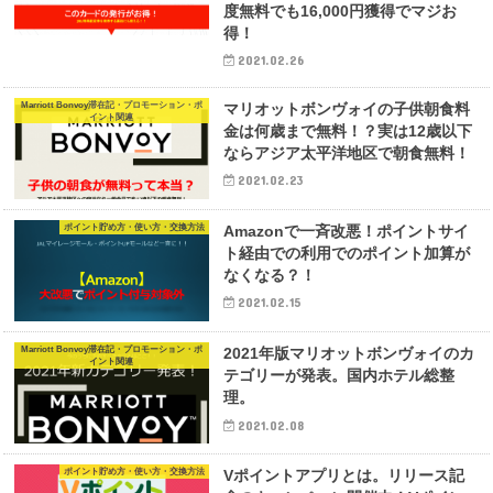
度無料でも16,000円獲得でマジお
得！
2021.02.26
Marriott Bonvoy滞在記・プロモーション・ポ
マリオットボンヴォイの子供朝食料
イント関連
金は何歳まで無料！？実は12歳以下
ならアジア太平洋地区で朝食無料！
2021.02.23
ポイント貯め方・使い方・交換方法
Amazonで一斉改悪！ポイントサイ
ト経由での利用でのポイント加算が
なくなる？！
2021.02.15
Marriott Bonvoy滞在記・プロモーション・ポ
2021年版マリオットボンヴォイのカ
イント関連
テゴリーが発表。国内ホテル総整
理。
2021.02.08
ポイント貯め方・使い方・交換方法
Vポイントアプリとは。リリース記