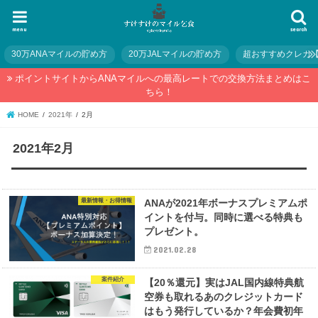
menu
search
30万ANAマイルの貯め方
20万JALマイルの貯め方
超おすすめクレカ
ポイントサイトからANAマイルへの最高レートでの交換方法まとめはこ
ちら！
HOME
2021年
2月
2021年2月
最新情報・お得情報
ANAが2021年ボーナスプレミアムポ
イントを付与。同時に選べる特典も
プレゼント。
2021.02.28
案件紹介
【20％還元】実はJAL国内線特典航
空券も取れるあのクレジットカード
はもう発行しているか？年会費初年