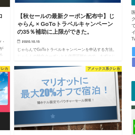
ロ
【秋セールの最新クーポン配布中】じ
ゃらん × GoToトラベルキャンペーン
の35％補助に上限ができた。
T
2020.10.15
ツ・
が
じゃらんでGoToトラベルキャンペーンを申込する方法。
を
じゃらんの独自クーポンとも併用可能なので、まずはじ
に宿
ゃらん独自クーポンを確保しろ。35％補助+15％地域共通
クレカ
アメックス系クレカ
クーポンで50％還元で旅費半額！ GoToトラベルキャンペ
ー…