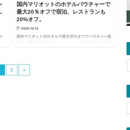
ン
国内マリオットのホテルバウチャーで
L
最大20％オフで宿泊、レストランも
20%オフ。
2020.10.12
ト
国内マリオット10ホテルで最大20％オフでバウチャー販
イル
売中。宿泊予定のある方、レストラン利用予定のある方
は購入すべし！！もちろんGoToトラベルキャンペーン適
ル加
用後の支払いに利用できる！ 国内のマリオットホテルに
10%～2…
1
2
>