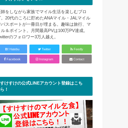
医師をしながら家族でマイル生活を楽しむブロ
グ。20代のころに貯めたANAマイル・JALマイル
でパスポートが一冊目が埋まる。趣味は旅行、マ
イル＆ポイント。月間最高PVは100万PV達成。
witterのフォロワー3万人越え。
B!
Hatebu
Twitter
Feedly
Facebook
Instagram
Contact
すけすけの公式LINEアカウント登録はこち
ら！