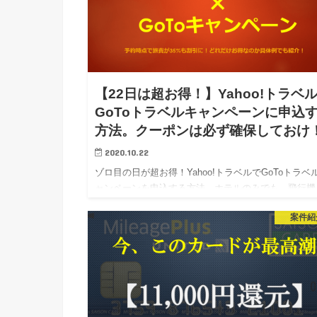
【22日は超お得！】Yahoo!トラベ
GoToトラベルキャンペーンに申込
方法。クーポンは必ず確保しておけ
2020.10.22
ゾロ目の日が超お得！Yahoo!トラベルでGoToトラベ
ャンペーンを申込する方法。ホテルのみでも、飛行機
合わせたツアーでも申込時点で旅費が割引になるので
案件紹
事後申請は不要で超簡単。 旅行半額で話題のGoToト
ルキ…