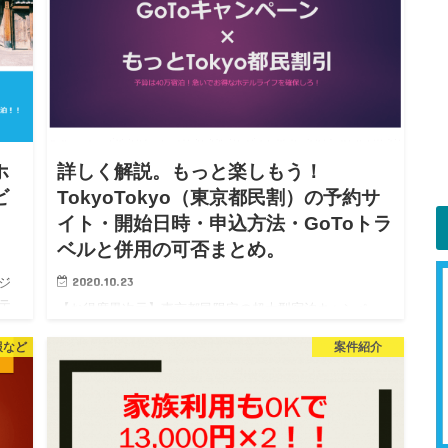
ホ
詳しく解説。もっと楽しもう！
ビ
TokyoTokyo（東京都民割）の予約サ
イト・開始日時・申込方法・GoToトラ
ベルと併用の可否まとめ。
2020.10.23
ジ
テ
【お得度異次元】東京都民限定の超大型宿泊キャンペー
詳
ン「もっと楽しもう！TokyoTokyo（東京都民割引）」の
報など
案件紹介
ちろ
予約開始は2020/10/23の14時！対象者は都民、予約でき
るサイトは？？GoToトラベルキャンペーンと併用…