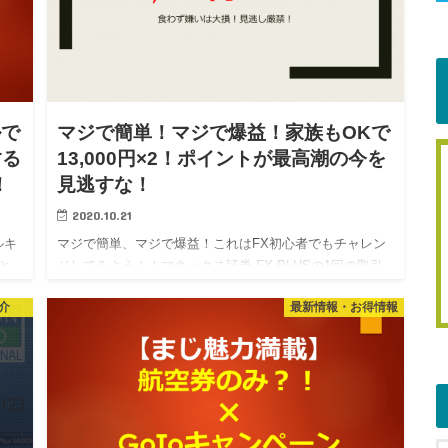
ルで
マジで簡単！マジで爆益！家族もOKで
する
13,000円×2！ポイントが最高潮の今を
！
見逃すな！
2020.10.21
ルキ
マジで簡単、マジで爆益！これはFX初心者でもチャレン
と
ジしてみよう！！マネックス証券 FX PLUSの1回の取引
、
（損失目安額20円）で13,000円がもらえる！！！ポイン
介
最新情報・お得情報
ラベ
ト大幅UPの今が狙い目！ ポイントサイトで大量のお小…