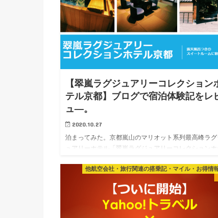
【翠嵐ラグジュアリーコレクション
テル京都】ブログで宿泊体験記をレ
ュ―。
2020.10.27
泊まってみた。京都嵐山のマリオット系列最高峰ラグ
ュアリーホテル「翠嵐ラグジュアリーコレクションホ
ル京都」の客室・露天風呂・朝食・ディナーの様子を
他航空会社・旅行関連の搭乗記・マイル・お得情
しくレビュー。ブログ的口コミ宿泊記。 外国人はも
んのこと、日本人で…