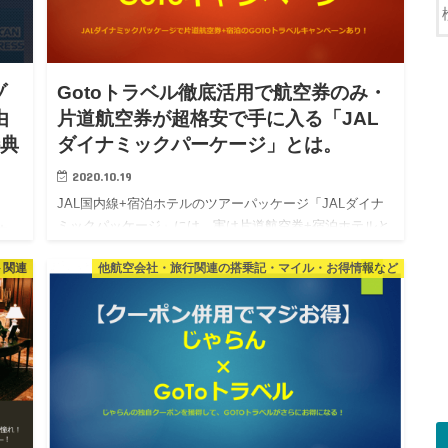
ゾ
Gotoトラベル徹底活用で航空券のみ・
由
片道航空券が超格安で手に入る「JAL
特典
ダイナミックパーケージ」とは。
2020.10.19
JAL国内線+宿泊ホテルのツアーパッケージ「JALダイナ
ミックパッケージ」には、実は片道航空券+宿泊ホテルと
ンカー
いうプランがあり、このプランが実は航空券のみを購入
ルで
ト関連
他航空会社・旅行関連の搭乗記・マイル・お得情報など
するよりも超お得！！徹底活用する方法を紹介。 航空券
お
のみでGo…