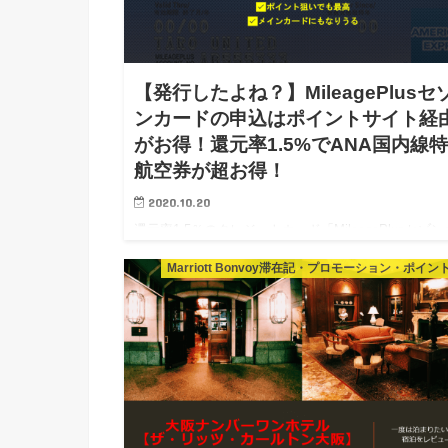
【発行したよね？】MileagePlusセ
ンカードの申込はポイントサイト経
がお得！還元率1.5%でANA国内線
航空券が超お得！
2020.10.20
還元率1.5％のクレジットカード「MileagePlusセゾ
ド」ならANA国内線特典航空券がたったの5,500マイ
Marriott Bonvoy滞在記・プロモーション・ポイン
発券可能。ポイントサイト経由での発行が10月末まで
得！！ MileagePlusセゾンカードっ…