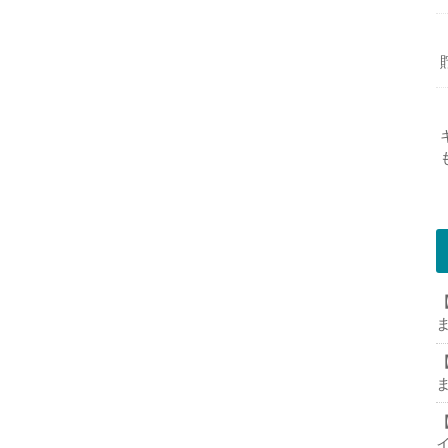
【
【
【