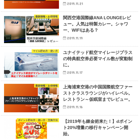
2019.11.21
最新情報・お得情報
関西空港国際線ANA LOUNGEレビ
ュー。人気は特製カレー。シャワ
ー、WIFIはある？
2019.11.19
マイル貯め方・使い方
ユナイテッド航空マイレージプラス
の特典航空券必要マイル数が変動制
に。
2019.11.17
最新情報・お得情報
上海浦東空港の中国国際航空ファー
ストクラスラウンジがハイレベル。
レストラン～仮眠室までレビュー。
2019.11.16
ポイント貯め方・使い方・交換方法
【2019年も錬金術来た！】dポイン
ト20%増量の移行キャンペーン開
始。