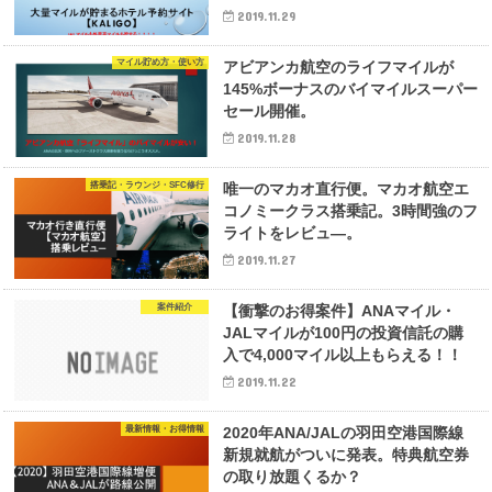
2019.11.29
マイル貯め方・使い方
アビアンカ航空のライフマイルが
145%ボーナスのバイマイルスーパー
セール開催。
2019.11.28
搭乗記・ラウンジ・SFC修行
唯一のマカオ直行便。マカオ航空エ
コノミークラス搭乗記。3時間強のフ
ライトをレビュ―。
2019.11.27
案件紹介
【衝撃のお得案件】ANAマイル・
JALマイルが100円の投資信託の購
入で4,000マイル以上もらえる！！
2019.11.22
最新情報・お得情報
2020年ANA/JALの羽田空港国際線
新規就航がついに発表。特典航空券
の取り放題くるか？