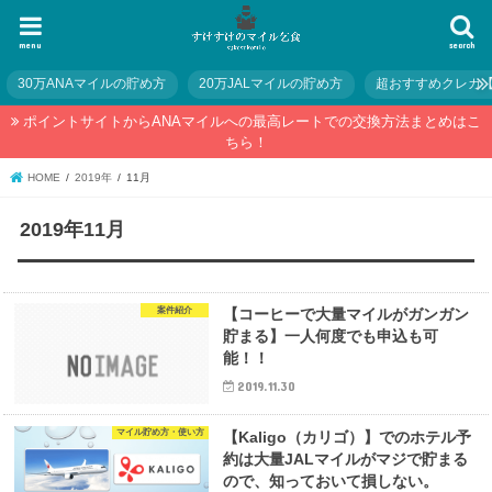
menu
search
30万ANAマイルの貯め方
20万JALマイルの貯め方
超おすすめクレカ
ポイントサイトからANAマイルへの最高レートでの交換方法まとめはこ
ちら！
HOME
2019年
11月
2019年11月
案件紹介
【コーヒーで大量マイルがガンガン
貯まる】一人何度でも申込も可
能！！
2019.11.30
マイル貯め方・使い方
【Kaligo（カリゴ）】でのホテル予
約は大量JALマイルがマジで貯まる
ので、知っておいて損しない。