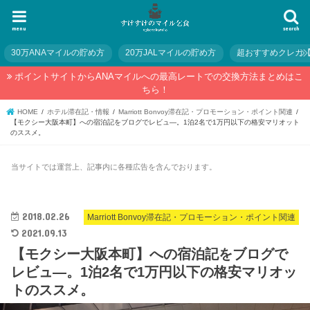
menu
search
30万ANAマイルの貯め方
20万JALマイルの貯め方
超おすすめクレカ
ポイントサイトからANAマイルへの最高レートでの交換方法まとめはこ
ちら！
HOME
ホテル滞在記・情報
Marriott Bonvoy滞在記・プロモーション・ポイント関連
【モクシー大阪本町】への宿泊記をブログでレビュ―。1泊2名で1万円以下の格安マリオット
のススメ。
当サイトでは運営上、記事内に各種広告を含んでおります。
2018.02.26
Marriott Bonvoy滞在記・プロモーション・ポイント関連
2021.09.13
【モクシー大阪本町】への宿泊記をブログで
レビュ―。1泊2名で1万円以下の格安マリオッ
トのススメ。