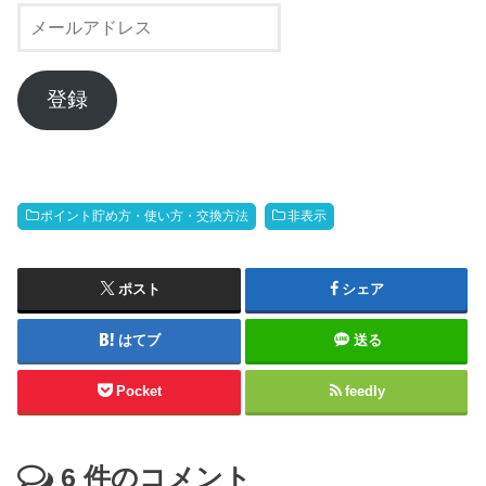
メ
ー
ル
ア
登録
ド
レ
ス
ポイント貯め方・使い方・交換方法
非表示
ポスト
シェア
はてブ
送る
Pocket
feedly
6
件のコメント