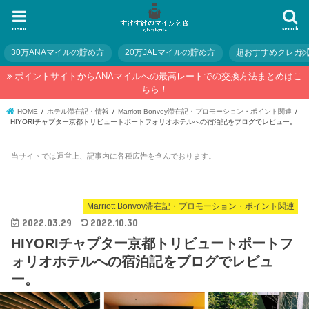
menu
search
30万ANAマイルの貯め方
20万JALマイルの貯め方
超おすすめクレカ
ポイントサイトからANAマイルへの最高レートでの交換方法まとめはこ
ちら！
HOME
ホテル滞在記・情報
Marriott Bonvoy滞在記・プロモーション・ポイント関連
HIYORIチャプター京都トリビュートポートフォリオホテルへの宿泊記をブログでレビュー。
当サイトでは運営上、記事内に各種広告を含んでおります。
Marriott Bonvoy滞在記・プロモーション・ポイント関連
2022.03.29
2022.10.30
HIYORIチャプター京都トリビュートポートフ
ォリオホテルへの宿泊記をブログでレビュ
ー。