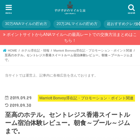
menu
search
30万ANAマイルの貯め方
20万JALマイルの貯め方
超おすすめクレカ
ポイントサイトからANAマイルへの最高レートでの交換方法まとめはこ
ちら！
HOME
ホテル滞在記・情報
Marriott Bonvoy滞在記・プロモーション・ポイント関連
至高のホテル。セントレジス香港スイートルーム宿泊体験レビュー。朝食～プール～ジムま
で。
当サイトでは運営上、記事内に各種広告を含んでおります。
2019.09.29
Marriott Bonvoy滞在記・プロモーション・ポイント関連
2019.09.30
至高のホテル。セントレジス香港スイートル
ーム宿泊体験レビュー。朝食～プール～ジム
まで。