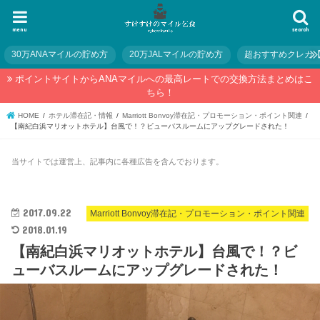
menu
search
30万ANAマイルの貯め方
20万JALマイルの貯め方
超おすすめクレカ
ポイントサイトからANAマイルへの最高レートでの交換方法まとめはこ
ちら！
HOME
ホテル滞在記・情報
Marriott Bonvoy滞在記・プロモーション・ポイント関連
【南紀白浜マリオットホテル】台風で！？ビューバスルームにアップグレードされた！
当サイトでは運営上、記事内に各種広告を含んでおります。
2017.09.22
Marriott Bonvoy滞在記・プロモーション・ポイント関連
2018.01.19
【南紀白浜マリオットホテル】台風で！？ビ
ューバスルームにアップグレードされた！