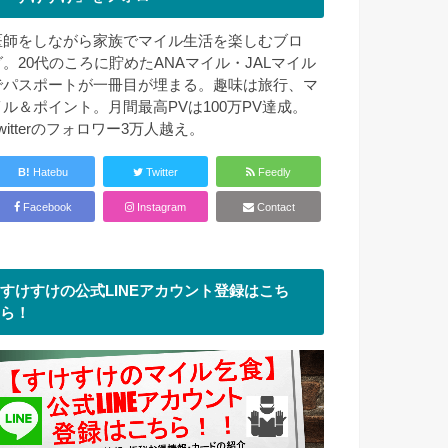
医師をしながら家族でマイル生活を楽しむブロ
グ。20代のころに貯めたANAマイル・JALマイル
でパスポートが一冊目が埋まる。趣味は旅行、マ
イル＆ポイント。月間最高PVは100万PV達成。
witterのフォロワー3万人越え。
B!
Hatebu
Twitter
Feedly
Facebook
Instagram
Contact
すけすけの公式LINEアカウント登録はこち
ら！