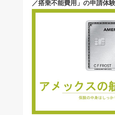
／搭乗不能費用」の申請体