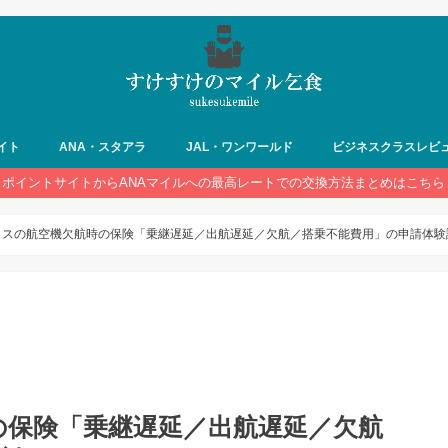
イト
ANA・スタアラ
JAL・ワンワールド
ビジネスクラスレビ
ポイントサイトからANAマイルへの最高レートでの交換方法まとめはこちら
クスの航空機欠航時の保険「乗継遅延／出航遅延／欠航／搭乗不能費用」の申請体験
の保険「乗継遅延／出航遅延／欠航