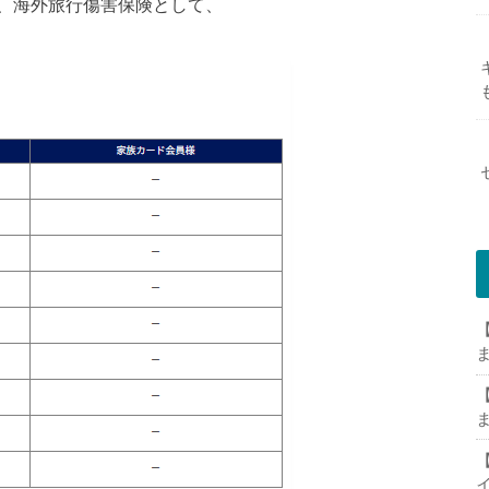
、海外旅行傷害保険として、
【
【
【