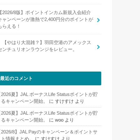
【2026/8版】ポイントインカム新規入会紹介
キャンペーンが激熱で2,400円分のポイントが
もらえる！
【やはり大混雑？】羽田空港のアメックス
センチュリオンラウンジをレビュー。
最近のコメント
2026夏】JAL ボーナスLife Statusポイントが貯
まるキャンペーン開始。
に
すけすけ
より
2026夏】JAL ボーナスLife Statusポイントが貯
まるキャンペーン開始。
に
woo
より
2026/8】JAL Payのキャンペーン＆ポイントサ
イト情報まとめ。
に
すけすけ
より