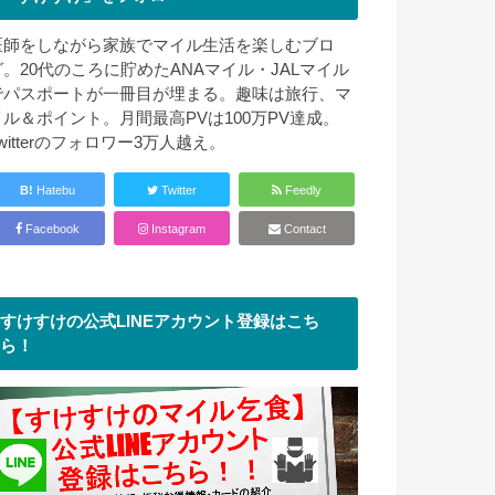
医師をしながら家族でマイル生活を楽しむブロ
グ。20代のころに貯めたANAマイル・JALマイル
でパスポートが一冊目が埋まる。趣味は旅行、マ
イル＆ポイント。月間最高PVは100万PV達成。
witterのフォロワー3万人越え。
B!
Hatebu
Twitter
Feedly
Facebook
Instagram
Contact
すけすけの公式LINEアカウント登録はこち
ら！