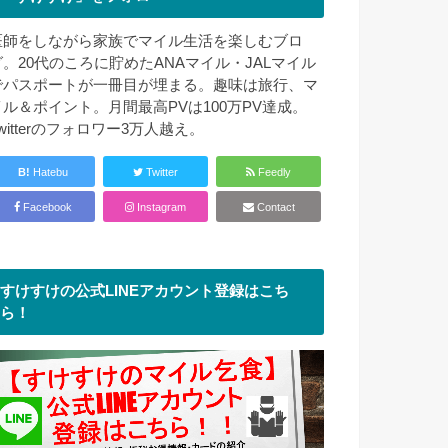
医師をしながら家族でマイル生活を楽しむブロ
グ。20代のころに貯めたANAマイル・JALマイル
でパスポートが一冊目が埋まる。趣味は旅行、マ
イル＆ポイント。月間最高PVは100万PV達成。
witterのフォロワー3万人越え。
B!
Hatebu
Twitter
Feedly
Facebook
Instagram
Contact
すけすけの公式LINEアカウント登録はこち
ら！