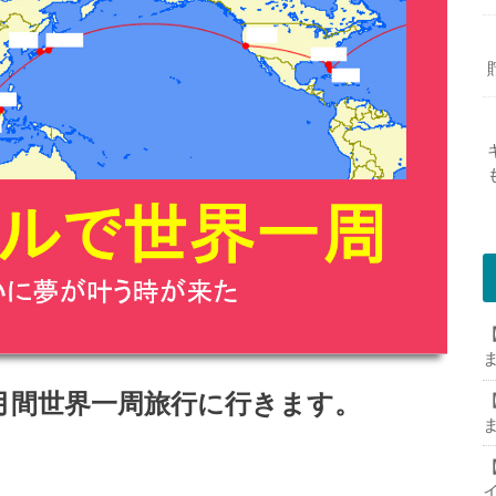
【
か月間世界一周旅行に行きます。
【
【