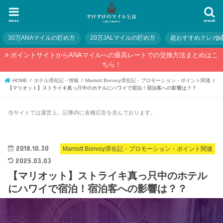
menu
search
30万ANAマイルの貯め方
20万JALマイルの貯め方
超おすすめクレカ
ポイントサイトからANAマイルへの最高レートでの交換方法まとめはこ
ちら！
HOME
ホテル滞在記・情報
Marriott Bonvoy滞在記・プロモーション・ポイント関連
【マリオット】ストライキ真っ只中のホテルにハワイで宿泊！宿泊客への影響は？？
当サイトでは運営上、記事内に各種広告を含んでおります。
2018.10.30
Marriott Bonvoy滞在記・プロモーション・ポイント関連
2025.03.03
【マリオット】ストライキ真っ只中のホテル
にハワイで宿泊！宿泊客への影響は？？