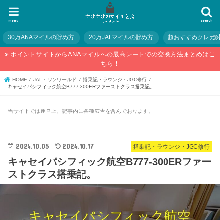
menu
search
30万ANAマイルの貯め方
20万JALマイルの貯め方
超おすすめクレカ
ポイントサイトからANAマイルへの最高レートでの交換方法まとめはこ
ちら！
HOME
JAL・ワンワールド
搭乗記・ラウンジ・JGC修行
キャセイパシフィック航空B777-300ERファーストクラス搭乗記。
当サイトでは運営上、記事内に各種広告を含んでおります。
2024.10.05
2024.10.17
搭乗記・ラウンジ・JGC修行
キャセイパシフィック航空B777-300ERファー
ストクラス搭乗記。