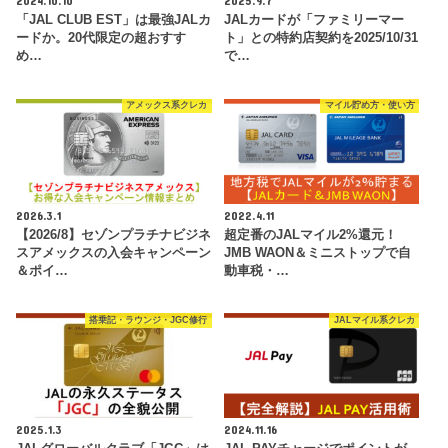
2024.10.10
2025.9.7
「JAL CLUB EST」は最強JALカ
JALカードが「ファミリーマー
ードか。20代限定の超おすす
ト」との特約店契約を2025/10/31
め…
で…
アメックス系クレカ
マイル貯め方・使い方
2026.3.1
2022.4.11
【2026/8】セゾンプラチナビジネ
超定番のJALマイル2%還元！
スアメックスの入会キャンペーン
JMB WAON＆ミニストップで自
＆ポイ…
動車税・…
搭乗記・ラウンジ・JGC修行
JALマイル系クレカ
2025.1.3
2024.11.16