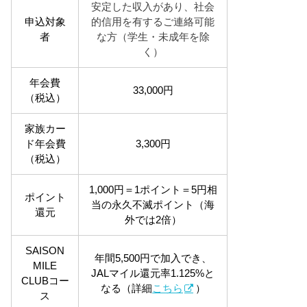
安定した収入があり、社会
申込対象
的信用を有するご連絡可能
者
な方（学生・未成年を除
く）
年会費
33,000円
（税込）
家族カー
ド年会費
3,300円
（税込）
1,000円＝1ポイント＝5円相
ポイント
当の永久不滅ポイント（海
還元
外では2倍）
SAISON
年間5,500円で加入でき、
MILE
JALマイル還元率1.125%と
CLUBコー
なる（詳細
こちら
）
ス