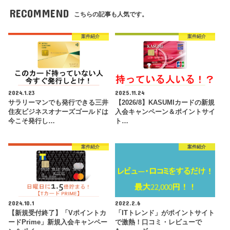
RECOMMEND
こちらの記事も人気です。
案件紹介
案件紹介
2024.1.23
2025.11.24
サラリーマンでも発行できる三井
【2026/8】KASUMIカードの新規
住友ビジネスオナーズゴールドは
入会キャンペーン＆ポイントサイ
今こそ発行し…
ト…
案件紹介
案件紹介
2024.10.1
2022.2.6
【新規受付終了】「Vポイントカ
「ITトレンド」がポイントサイト
ードPrime」新規入会キャンペー
で激熱！口コミ・レビューで