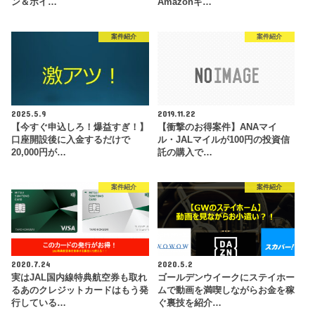
ン＆ポイ…
Amazonギ…
案件紹介
案件紹介
2025.5.9
2019.11.22
【今すぐ申込しろ！爆益すぎ！】
【衝撃のお得案件】ANAマイ
口座開設後に入金するだけで
ル・JALマイルが100円の投資信
20,000円が…
託の購入で…
案件紹介
案件紹介
2020.7.24
2020.5.2
実はJAL国内線特典航空券も取れ
ゴールデンウイークにステイホー
るあのクレジットカードはもう発
ムで動画を満喫しながらお金を稼
行している…
ぐ裏技を紹介…