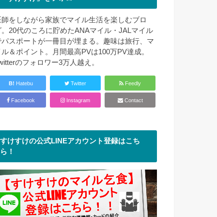
医師をしながら家族でマイル生活を楽しむブロ
グ。20代のころに貯めたANAマイル・JALマイル
でパスポートが一冊目が埋まる。趣味は旅行、マ
イル＆ポイント。月間最高PVは100万PV達成。
witterのフォロワー3万人越え。
B!
Hatebu
Twitter
Feedly
Facebook
Instagram
Contact
すけすけの公式LINEアカウント登録はこち
ら！