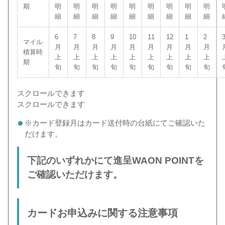
期
明
明
明
明
明
明
明
明
明
細
細
細
細
細
細
細
細
細
6
7
8
9
10
11
12
1
2
マイル
月
月
月
月
月
月
月
月
月
積算時
上
上
上
上
上
上
上
上
上
期
旬
旬
旬
旬
旬
旬
旬
旬
旬
スクロールできます
スクロールできます
※カード登録月はカード送付時の台紙にてご確認いた
だけます。
下記のいずれかにて進呈
WAON POINTを
ご確認いただけます。
カードお申込みに関する注意事項