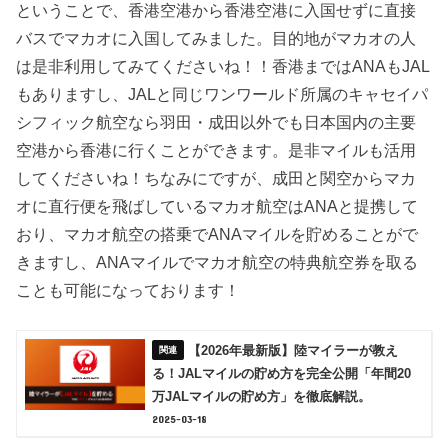
ということで、香港空港から香港空港に入国せずに直接
バスでマカオに入国してみました。目的地がマカオの人
は是非利用してみてくださいね！！香港まではANAもJAL
もありますし、JALと同じワンワールド所属のキャセイパ
シフィック航空なら羽田・成田以外でも日本国内の主要
空港から香港に行くことができます。是非マイルも活用
してくださいね！ちなみにですが、成田と関空からマカ
オに直行便を飛ばしているマカオ航空はANAと提携して
おり、マカオ航空の搭乗でANAマイルを貯めることがで
きますし、ANAマイルでマカオ航空の特典航空券を取る
ことも可能になっております！
【2026年最新版】陸マイラーが教え
る！JALマイルの貯め方を完全公開「年間20
万JALマイルの貯め方」を徹底解説。
2025-03-18