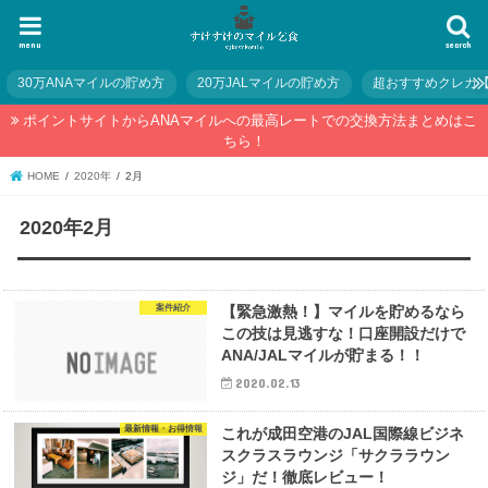
menu
search
30万ANAマイルの貯め方
20万JALマイルの貯め方
超おすすめクレカ
ポイントサイトからANAマイルへの最高レートでの交換方法まとめはこ
ちら！
HOME
2020年
2月
2020年2月
案件紹介
【緊急激熱！】マイルを貯めるなら
この技は見逃すな！口座開設だけで
ANA/JALマイルが貯まる！！
2020.02.13
最新情報・お得情報
これが成田空港のJAL国際線ビジネ
スクラスラウンジ「サクララウン
ジ」だ！徹底レビュー！