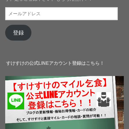
メ
ー
ル
ア
登録
ド
レ
ス
すけすけの公式LINEアカウント登録はこちら！