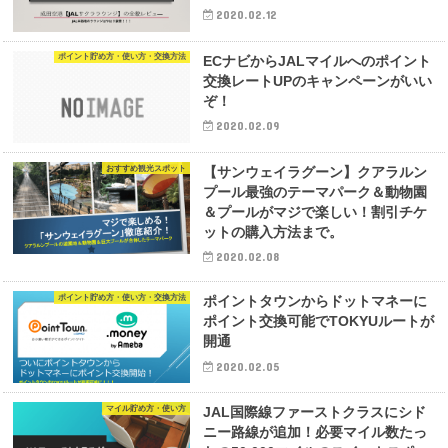
2020.02.12
ポイント貯め方・使い方・交換方法
ECナビからJALマイルへのポイント
交換レートUPのキャンペーンがいい
ぞ！
2020.02.09
おすすめ観光スポット
【サンウェイラグーン】クアラルン
プール最強のテーマパーク＆動物園
＆プールがマジで楽しい！割引チケ
ットの購入方法まで。
2020.02.08
ポイント貯め方・使い方・交換方法
ポイントタウンからドットマネーに
ポイント交換可能でTOKYUルートが
開通
2020.02.05
マイル貯め方・使い方
JAL国際線ファーストクラスにシド
ニー路線が追加！必要マイル数たっ