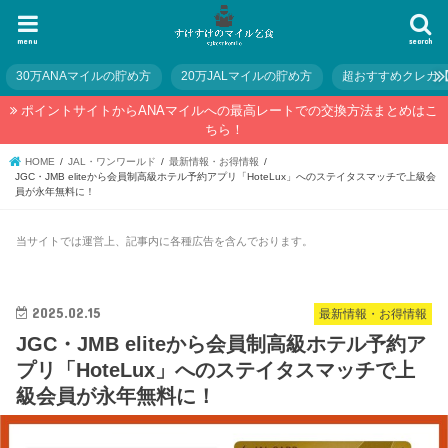
menu
search
30万ANAマイルの貯め方
20万JALマイルの貯め方
超おすすめクレカ
ポイントサイトからANAマイルへの最高レートでの交換方法まとめはこ
ちら！
HOME
JAL・ワンワールド
最新情報・お得情報
JGC・JMB eliteから会員制高級ホテル予約アプリ「HoteLux」へのステイタスマッチで上級会
員が永年無料に！
当サイトでは運営上、記事内に各種広告を含んでおります。
2025.02.15
最新情報・お得情報
JGC・JMB eliteから会員制高級ホテル予約ア
プリ「HoteLux」へのステイタスマッチで上
級会員が永年無料に！