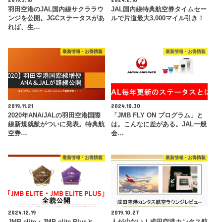
羽田空港のJAL国内線サクララウ
JAL国内線特典航空券タイムセー
ンジを公開。JGCステータスがあ
ルで片道最大3,000マイル引き！
れば、生…
最新情報・お得情報
最新情報・お得情報
2019.11.21
2024.10.30
2020年ANA/JALの羽田空港国際
「JMB FLY ON プログラム」と
線新規就航がついに発表。特典航
は。こんなに差がある。JAL一般
空券…
会…
最新情報・お得情報
最新情報・お得情報
2024.12.19
2019.10.27
JMB elite・JMB elite Plusと
人が少ない！成田空港カンタス航