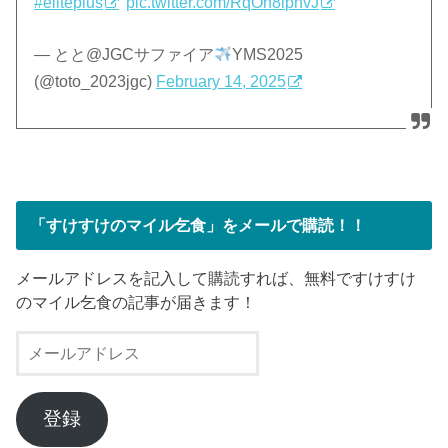
#eliteplus
pic.twitter.com/RqOn8ipnvJ
— とと@JGCサファイア
YMS2025
(@toto_2023jgc)
February 14, 2025
「すけすけのマイル乞食」をメールで購読！！
メールアドレスを記入して購読すれば、無料ですけすけ
のマイル乞食の記事が届きます！
メ
ー
ル
ア
登録
ド