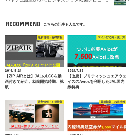
RECOMMEND
こちらの記事も人気です。
最新情報・お得情報
マイル貯め方・使い方
2019.12.21
2021.7.25
【ZIP AIRとは】JALのLCCを動
【改悪】ブリティッシュエアウェ
画付きで紹介。就航開始時期、就
イズのAviosを利用したJAL国内
航…
線特典…
最新情報・お得情報
最新情報・お得情報
2019.3.10
2024.2.10