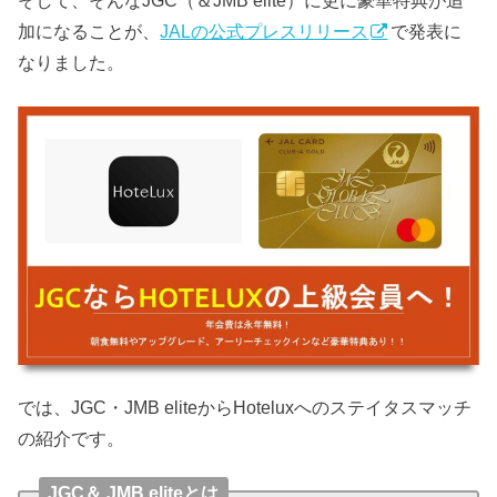
そして、そんなJGC（＆JMB elite）に更に豪華特典が追
加になることが、
JALの公式プレスリリース
で発表に
なりました。
では、JGC・JMB eliteからHoteluxへのステイタスマッチ
の紹介です。
JGC＆ JMB eliteとは