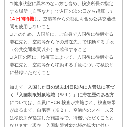
□ 健康状態に異常のない方も含め、検疫所長の指定
する場所（自宅など）で入国の次の日から起算して
14 日間待機
し、空港等からの移動も含め公共交通機
関を使用しないこと
□ このため、入国前に、ご自身で入国後に待機する
滞在先と、空港等からその滞在先まで移動する手段
（公共交通機関以外）を確保すること
□ 入国の際に、検疫官によって、入国後に待機する
滞在先と、空港等から移動する手段について検疫所
に登録いただくこと
加えて、
入国した日の過去14日以内に入管法に基づ
く『入国制限対象地域（※１）』に滞在歴のある方
については、全員にPCR 検査が実施され、検査結果
が出るまで、自宅等（※２）、空港内のスペース又
は検疫所が指定した施設等で、待機いただくことと
なります（現在、入国制限対象地域の拡大に伴い、