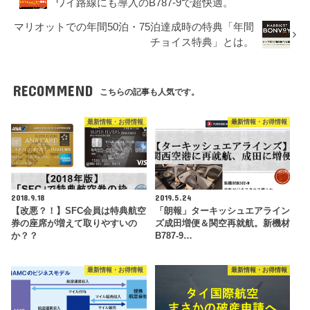
ワイ路線にも導入のB787-9で超快適。
マリオットでの年間50泊・75泊達成時の特典「年間
チョイス特典」とは。
RECOMMEND
こちらの記事も人気です。
最新情報・お得情報
最新情報・お得情報
2018.9.18
2019.5.24
【改悪？！】SFC会員は特典航空
「朗報」ターキッシュエアライン
券の座席が増えて取りやすいの
ズ成田増便＆関空再就航。新機材
か？？
B787-9…
最新情報・お得情報
最新情報・お得情報