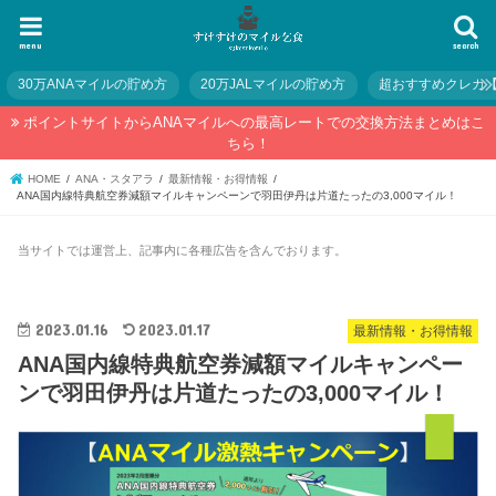
menu
search
30万ANAマイルの貯め方
20万JALマイルの貯め方
超おすすめクレカ
ポイントサイトからANAマイルへの最高レートでの交換方法まとめはこ
ちら！
HOME
ANA・スタアラ
最新情報・お得情報
ANA国内線特典航空券減額マイルキャンペーンで羽田伊丹は片道たったの3,000マイル！
当サイトでは運営上、記事内に各種広告を含んでおります。
2023.01.16
2023.01.17
最新情報・お得情報
ANA国内線特典航空券減額マイルキャンペー
ンで羽田伊丹は片道たったの3,000マイル！