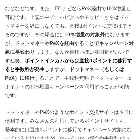
などなどです。また、ECナビならPeX経由で10%増量も
可能です。上記の中で、ハピタスやモッピーからはドッ
トマネーを経由しなくても、直接dポイントに交換はでき
るのですが、その場合には
10％増量の対象外
になります
が、
ドットマネーやPeXを経由することでキャンペーン対
象に早変わり
します。なんか裏技っぽい雰囲気がいいで
すね笑。
ポイントインカムからは直接dポイントに移行す
ると手数料が発生
しますが、
ドットマネー（もしくは
PeX）に移行
することで、手数料無料でドットマネー→d
ポイントの10%増量キャンペーンを利用することが可能
です。
ドットマネーやPeXのようなポイント交換サイトは本当に
便利です。みなさんの利用しているポイントサイトも、
基本的には直接dポイントに移行でキャンペーン対象にな
っていると思いますが、なっていない場合や手数料がい