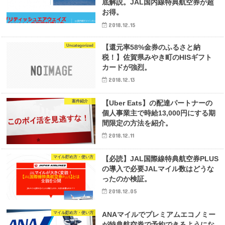
底解説。JAL国内線特典航空券が超
お得。
2018.12.15
Uncategorized
【還元率58%金券のふるさと納
税！】佐賀県みやき町のHISギフト
カードが強烈。
2018.12.13
案件紹介
【Uber Eats】の配達パートナーの
個人事業主で時給13,000円にする期
間限定の方法を紹介。
2018.12.11
マイル貯め方・使い方
【必読】JAL国際線特典航空券PLUS
の導入で必要JALマイル数はどうな
ったのか検証。
2018.12.05
マイル貯め方・使い方
ANAマイルでプレミアムエコノミー
が特典航空券で予約できるようにな