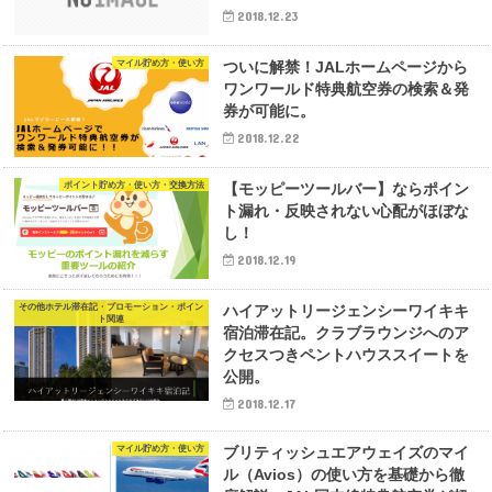
2018.12.23
マイル貯め方・使い方
ついに解禁！JALホームページから
ワンワールド特典航空券の検索＆発
券が可能に。
2018.12.22
ポイント貯め方・使い方・交換方法
【モッピーツールバー】ならポイン
ト漏れ・反映されない心配がほぼな
し！
2018.12.19
その他ホテル滞在記・プロモーション・ポイン
ハイアットリージェンシーワイキキ
ト関連
宿泊滞在記。クラブラウンジへのア
クセスつきペントハウススイートを
公開。
2018.12.17
マイル貯め方・使い方
ブリティッシュエアウェイズのマイ
ル（Avios）の使い方を基礎から徹