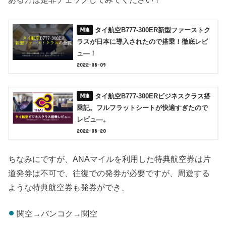
タイ航空B777-300ER新型ファーストク
ラスが日本に導入されたので搭乗！徹底レビ
ュ―！
2022-08-09
タイ航空B777-300ERビジネスクラス搭
乗記。フルフラットシートが快適すぎたので
レビュ―。
2022-08-20
ちなみにですが、ANAマイルを利用した特典航空券は片
道発券は不可で、往復での発券が必要ですが、周遊する
ような特典航空券も発券ができ、
関空→バンコク→関空