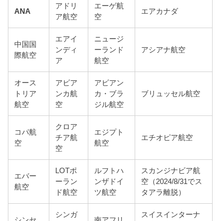
アドリ
エーゲ航
ANA
エアカナダ
ア航空
空
エアイ
ニュージ
中国国
ンディ
ーランド
アシアナ航空
際航空
ア
航空
オース
アビア
アビアン
トリア
ンカ航
カ・ブラ
ブリュッセル航空
航空
空
ジル航空
クロア
コパ航
エジプト
チア航
エチオピア航空
空
航空
空
LOTポ
ルフトハ
スカンジナビア航
エバー
ーラン
ンザドイ
空（2024/8/31でス
航空
ド航空
ツ航空
タアラ離脱）
シンガ
スイスインターナ
シンセ
南アフリ