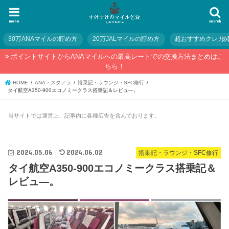
menu
search
30万ANAマイルの貯め方
20万JALマイルの貯め方
超おすすめクレカ
ポイントサイトからANAマイルへの最高レートでの交換方法まとめはこ
ちら！
HOME
ANA・スタアラ
搭乗記・ラウンジ・SFC修行
タイ航空A350-900エコノミークラス搭乗記＆レビュ―。
当サイトでは運営上、記事内に各種広告を含んでおります。
2024.05.06
2024.06.02
搭乗記・ラウンジ・SFC修行
タイ航空A350-900エコノミークラス搭乗記＆
レビュ―。