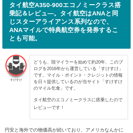
タイ航空A350-900エコノミークラス搭
乗記＆レビュ―。タイ航空はANAと同
じスターアライアンス系列なので、
ANAマイルで特典航空券を発券するこ
とも可能。
どうも、陸マイラーを始めて約20年、このブ
ログを2016年から運営している「すけすけ」
です。マイル・ポイント・クレジットの情報
すけすけ
を日々提供しているのが当サイト「すけすけ
のマイル乞食」です。
タイ航空のエコノミークラスに搭乗したので
レビュ―です！
円安と海外での物価高が続いており、アメリカなんかに