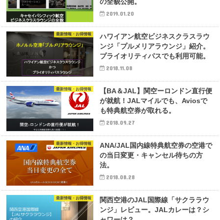
の全貌公開。
2019.01.20
最新情報・お得情報
ハワイアン航空ビジネスクラスラウ
ンジ「プルメリアラウンジ」紹介。
プライオリティパスでも利用可能。
2018.11.08
最新情報・お得情報
【BA＆JAL】関空ーロンドン直行便
が就航！JALマイルでも、Aviosで
も特典航空券が取れる。
2018.09.27
最新情報・お得情報
ANA/JAL国内線特典航空券の空港で
の当日変更・キャンセル待ちの方
法。
2018.08.28
最新情報・お得情報
関西空港のJAL国際線「サクララウ
ンジ」レビュー。JALカレーは？シ
ャワーは？