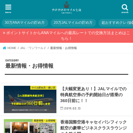
menu
search
30万ANAマイルの貯め方
20万JALマイルの貯め方
超おすすめクレカ
ポイントサイトからANAマイルへの最高レートでの交換方法まとめはこ
ちら！
HOME
JAL・ワンワールド
最新情報・お得情報
最新情報・お得情報
マイル貯め方・使い方
【大幅変更あり！】JALマイルでの
特典航空券の予約開始日が搭乗の
360日前に！！
2019.02.13
最新情報・お得情報
香港国際空港キャセイパシフィック
航空の豪華ビジネスクラスラウンジ