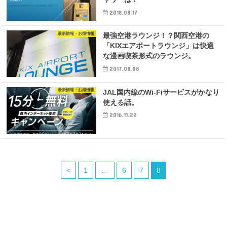
2018.08.17
最新情報・お得情報
最強空港ラウンジ！？関西空港の
「KIXエアポートラウンジ」は快適
な漫画喫茶形式のラウンジ。
2017.08.08
最新情報・お得情報
JAL国内線のWi-Fiサービスがかなり
使える話。
2016.11.22
<
1
…
6
7
8