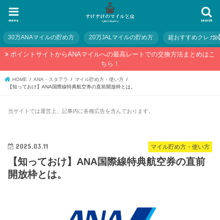
menu
search
30万ANAマイルの貯め方
20万JALマイルの貯め方
超おすすめクレカ
ポイントサイトからANAマイルへの最高レートでの交換方法まとめはこ
ちら！
HOME
ANA・スタアラ
マイル貯め方・使い方
【知っておけ】ANA国際線特典航空券の直前開放枠とは。
当サイトでは運営上、記事内に各種広告を含んでおります。
2025.03.11
マイル貯め方・使い方
【知っておけ】ANA国際線特典航空券の直前
開放枠とは。