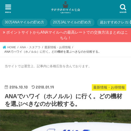
menu
search
30万ANAマイルの貯め方
20万JALマイルの貯め方
超おすすめクレカ
ポイントサイトからANAマイルへの最高レートでの交換方法まとめはこ
ちら！
HOME
ANA・スタアラ
最新情報・お得情報
ANAでハワイ（ホノルル）に行く。どの機材を選ぶべきなのか比較する。
当サイトでは運営上、記事内に各種広告を含んでおります。
2016.10.10
2018.01.19
最新情報・お得情報
ANAでハワイ（ホノルル）に行く。どの機材
を選ぶべきなのか比較する。