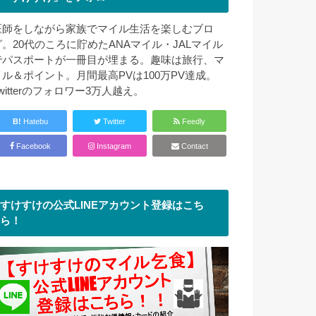
医師をしながら家族でマイル生活を楽しむブロ
グ。20代のころに貯めたANAマイル・JALマイル
でパスポートが一冊目が埋まる。趣味は旅行、マ
イル＆ポイント。月間最高PVは100万PV達成。
witterのフォロワー3万人越え。
B!
Hatebu
Twitter
Feedly
Facebook
Instagram
Contact
すけすけの公式LINEアカウント登録はこち
ら！