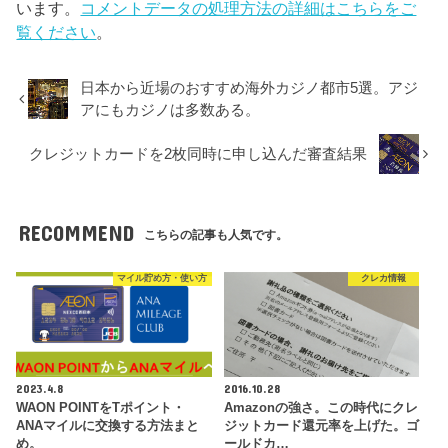
います。
コメントデータの処理方法の詳細はこちらをご
覧ください
。
日本から近場のおすすめ海外カジノ都市5選。アジ
アにもカジノは多数ある。
クレジットカードを2枚同時に申し込んだ審査結果
RECOMMEND
こちらの記事も人気です。
マイル貯め方・使い方
クレカ情報
2023.4.8
2016.10.28
WAON POINTをTポイント・
Amazonの強さ。この時代にクレ
ANAマイルに交換する方法まと
ジットカード還元率を上げた。ゴ
め。
ールドカ…