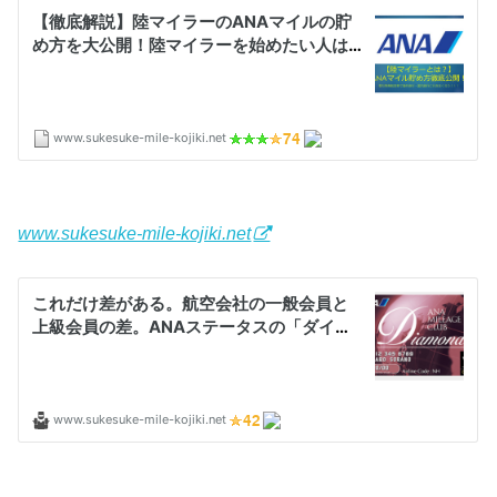
www.sukesuke-mile-kojiki.net