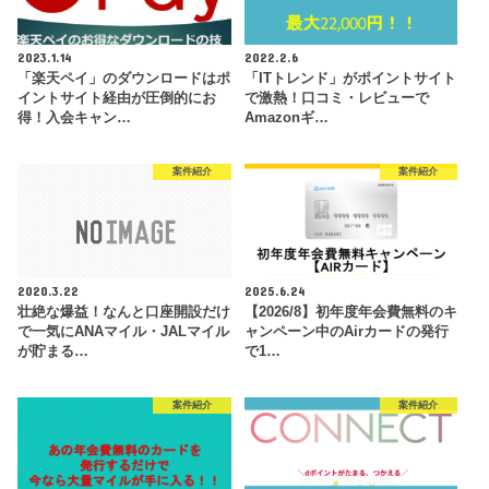
2023.1.14
2022.2.6
「楽天ペイ」のダウンロードはポ
「ITトレンド」がポイントサイト
イントサイト経由が圧倒的にお
で激熱！口コミ・レビューで
得！入会キャン…
Amazonギ…
案件紹介
案件紹介
2020.3.22
2025.6.24
壮絶な爆益！なんと口座開設だけ
【2026/8】初年度年会費無料のキ
で一気にANAマイル・JALマイル
ャンペーン中のAirカードの発行
が貯まる…
で1…
案件紹介
案件紹介