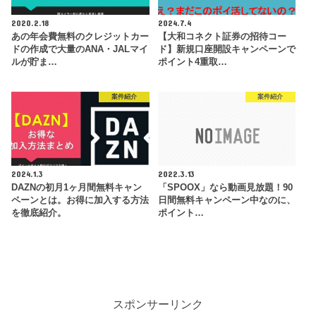
2020.2.18
2024.7.4
あの年会費無料のクレジットカー
【大和コネクト証券の招待コー
ドの作成で大量のANA・JALマイ
ド】新規口座開設キャンペーンで
ルが貯ま…
ポイント4重取…
案件紹介
案件紹介
2024.1.3
2022.3.13
DAZNの初月1ヶ月間無料キャン
「SPOOX」なら動画見放題！90
ペーンとは。お得に加入する方法
日間無料キャンペーン中なのに、
を徹底紹介。
ポイント…
スポンサーリンク