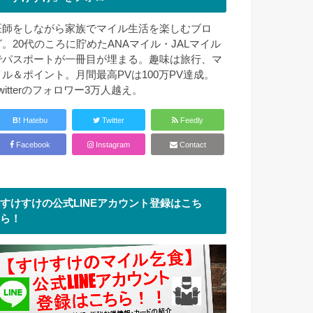
医師をしながら家族でマイル生活を楽しむブロ
グ。20代のころに貯めたANAマイル・JALマイル
でパスポートが一冊目が埋まる。趣味は旅行、マ
イル＆ポイント。月間最高PVは100万PV達成。
witterのフォロワー3万人越え。
B!
Hatebu
Twitter
Feedly
Facebook
Instagram
Contact
すけすけの公式LINEアカウント登録はこち
ら！