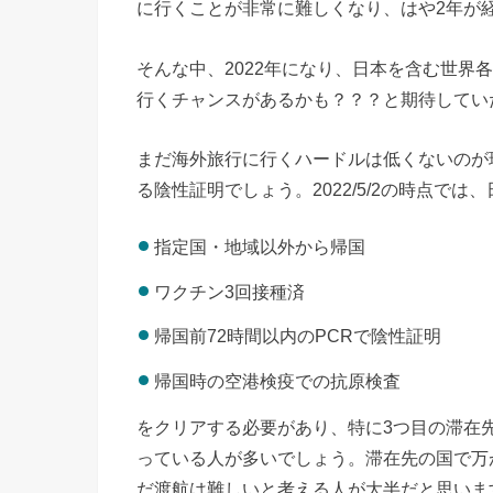
に行くことが非常に難しくなり、はや2年が
そんな中、2022年になり、日本を含む世界
行くチャンスがあるかも？？？と期待してい
まだ海外旅行に行くハードルは低くないのが
る陰性証明でしょう。2022/5/2の時点で
指定国・地域以外から帰国
ワクチン3回接種済
帰国前72時間以内のPCRで陰性証明
帰国時の空港検疫での抗原検査
をクリアする必要があり、特に3つ目の滞在
っている人が多いでしょう。滞在先の国で万
だ渡航は難しいと考える人が大半だと思いま