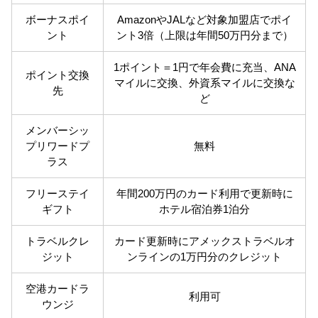
ボーナスポイ
AmazonやJALなど対象加盟店でポイ
ント
ント3倍（上限は年間50万円分まで）
1ポイント＝1円で年会費に充当、ANA
ポイント交換
マイルに交換、外資系マイルに交換な
先
ど
メンバーシッ
プリワードプ
無料
ラス
フリーステイ
年間200万円のカード利用で更新時に
ギフト
ホテル宿泊券1泊分
トラベルクレ
カード更新時にアメックストラベルオ
ジット
ンラインの1万円分のクレジット
空港カードラ
利用可
ウンジ