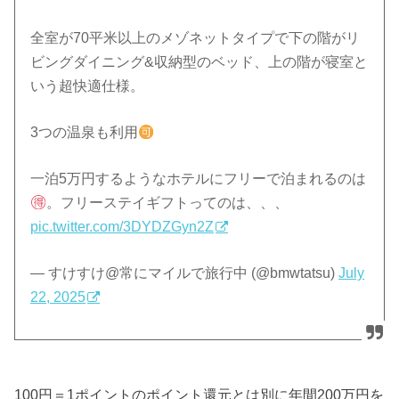
全室が70平米以上のメゾネットタイプで下の階がリ
ビングダイニング&収納型のベッド、上の階が寝室と
いう超快適仕様。
3つの温泉も利用
一泊5万円するようなホテルにフリーで泊まれるのは
。フリーステイギフトってのは、、、
pic.twitter.com/3DYDZGyn2Z
— すけすけ@常にマイルで旅行中 (@bmwtatsu)
July
22, 2025
100円＝1ポイントのポイント還元とは別に年間200万円を