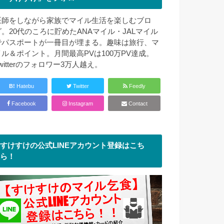
医師をしながら家族でマイル生活を楽しむブロ
グ。20代のころに貯めたANAマイル・JALマイル
でパスポートが一冊目が埋まる。趣味は旅行、マ
イル＆ポイント。月間最高PVは100万PV達成。
witterのフォロワー3万人越え。
B!
Hatebu
Twitter
Feedly
Facebook
Instagram
Contact
すけすけの公式LINEアカウント登録はこち
ら！