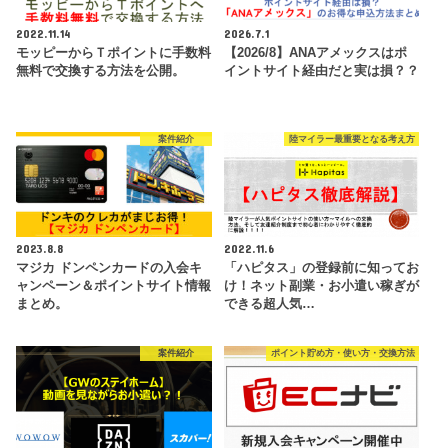
2022.11.14
2026.7.1
モッピーからＴポイントに手数料
【2026/8】ANAアメックスはポ
無料で交換する方法を公開。
イントサイト経由だと実は損？？
案件紹介
陸マイラー最重要となる考え方
2023.8.8
2022.11.6
マジカ ドンペンカードの入会キ
「ハピタス」の登録前に知ってお
ャンペーン＆ポイントサイト情報
け！ネット副業・お小遣い稼ぎが
まとめ。
できる超人気…
案件紹介
ポイント貯め方・使い方・交換方法