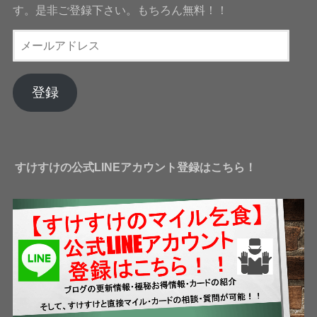
す。是非ご登録下さい。もちろん無料！！
メ
ー
ル
ア
登録
ド
レ
ス
すけすけの公式LINEアカウント登録はこちら！