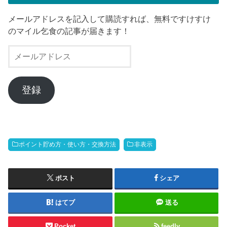
メールアドレスを記入して購読すれば、無料ですけすけ
のマイル乞食の記事が届きます！
メ
ー
ル
ア
登録
ド
レ
ス
ポイント貯め方・使い方・交換方法
非表示
ポスト
シェア
はてブ
送る
Pocket
feedly