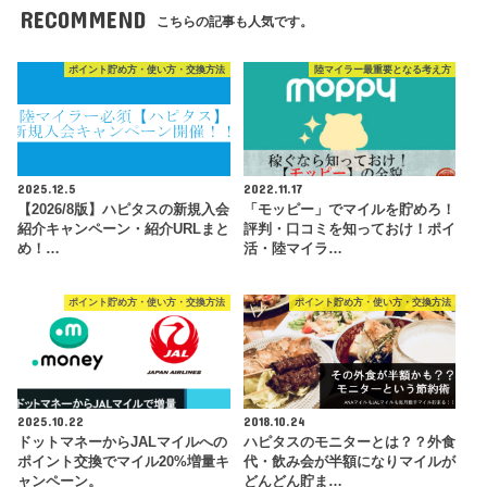
RECOMMEND
こちらの記事も人気です。
ポイント貯め方・使い方・交換方法
陸マイラー最重要となる考え方
2025.12.5
2022.11.17
【2026/8版】ハピタスの新規入会
「モッピー」でマイルを貯めろ！
紹介キャンペーン・紹介URLまと
評判・口コミを知っておけ！ポイ
め！…
活・陸マイラ…
ポイント貯め方・使い方・交換方法
ポイント貯め方・使い方・交換方法
2025.10.22
2018.10.24
ドットマネーからJALマイルへの
ハピタスのモニターとは？？外食
ポイント交換でマイル20%増量キ
代・飲み会が半額になりマイルが
ャンペーン。
どんどん貯ま…