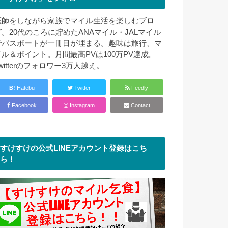
医師をしながら家族でマイル生活を楽しむブロ
グ。20代のころに貯めたANAマイル・JALマイル
でパスポートが一冊目が埋まる。趣味は旅行、マ
イル＆ポイント。月間最高PVは100万PV達成。
witterのフォロワー3万人越え。
B!
Hatebu
Twitter
Feedly
Facebook
Instagram
Contact
すけすけの公式LINEアカウント登録はこち
ら！