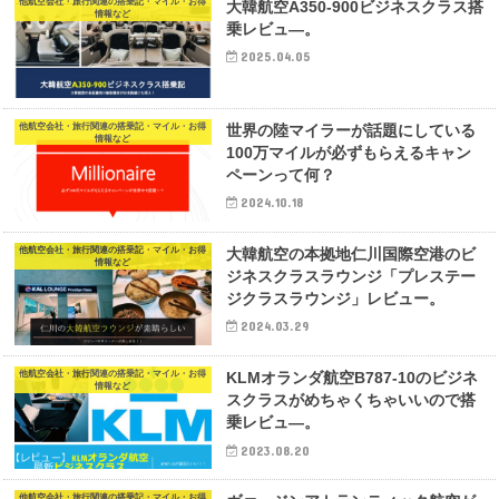
他航空会社・旅行関連の搭乗記・マイル・お得
大韓航空A350-900ビジネスクラス搭
情報など
乗レビュ―。
2025.04.05
他航空会社・旅行関連の搭乗記・マイル・お得
世界の陸マイラーが話題にしている
情報など
100万マイルが必ずもらえるキャン
ペーンって何？
2024.10.18
他航空会社・旅行関連の搭乗記・マイル・お得
大韓航空の本拠地仁川国際空港のビ
情報など
ジネスクラスラウンジ「プレステー
ジクラスラウンジ」レビュー。
2024.03.29
他航空会社・旅行関連の搭乗記・マイル・お得
KLMオランダ航空B787-10のビジネ
情報など
スクラスがめちゃくちゃいいので搭
乗レビュ―。
2023.08.20
他航空会社・旅行関連の搭乗記・マイル・お得