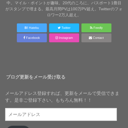
中。マイル・ポイントが趣味。20代のころに、パスポート1冊目
がスタンプで埋まる。最高月間PVは100万PV超え。Twitterのフォ
ロワー2万人超え。
B!
Hatebu
Twitter
Feedly
Facebook
Instagram
Contact
ブログ更新をメール受け取る
メールアドレス登録すれば、更新をメールで受信できま
す。是非ご登録下さい。もちろん無料！！
メ
ー
ル