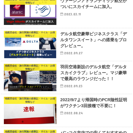
ヴァージンアトランティック航空が
情報など
ついにスカイチームに加入。
2023.03.11
他航空会社・旅行関連の搭乗記・マイル・お得
デルタ航空豪華ビジネスクラス「デ
情報など
ルタワンスイート」への搭乗をブロ
グレビュー。
2022.09.27
他航空会社・旅行関連の搭乗記・マイル・お得
羽田空港新設のデルタ航空「デルタ
情報など
スカイクラブ」レビュー。マジ豪華
で最高のラウンジだった！！
2022.09.23
他航空会社・旅行関連の搭乗記・マイル・お得
2022/9/7より帰国時のPCR陰性証明
情報など
がワクチン3回接種で不要に！
2022.08.24
他航空会社・旅行関連の搭乗記・マイル・お得
バンコク市内での安くておすすめの