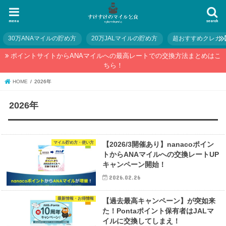
menu
search
30万ANAマイルの貯め方
20万JALマイルの貯め方
超おすすめクレカ
ポイントサイトからANAマイルへの最高レートでの交換方法まとめはこ
ちら！
HOME
2026年
2026年
マイル貯め方・使い方
【2026/3開催あり】nanacoポイン
トからANAマイルへの交換レートUP
キャンペーン開始！
2026.02.26
最新情報・お得情報
【過去最高キャンペーン】が突如来
た！Pontaポイント保有者はJALマ
イルに交換してしまえ！